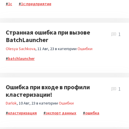
1с
1с:предприятие
Странная ошибка при вызове
1
BatchLauncher
Olesya Sachkova
11 Авг, 23
в категории
Ошибки
batchlauncher
Ошибка при входе в профили
1
кластеризации!
Darlok
10 Авг, 23
в категории
Ошибки
кластеризация
экспорт данных
ошибка