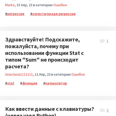
Marko
15 Апр, 23
в категории
Ошибки
регрессия
логистическая регрессия
Здравствуйте! Подскажите,
1
пожалуйста, почему при
использовании функции Stat с
типом "Sum" не происходит
расчета?
Anastasia1111111
12 Апр, 23
в категории
Ошибки
stat
функция
калькулятор
Как ввести данные с клавиатуры?
2
(через узел Python),