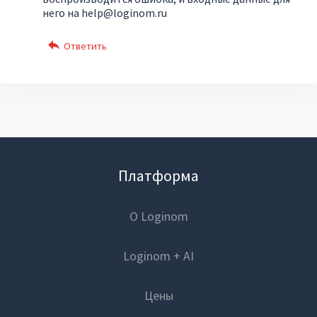
него на help@loginom.ru
Платформа
О Loginom
Loginom + AI
Цены