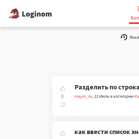
Воп
Пос
Разделить по строк
0
mayor_m
22 Июль
в категории
Ка
как ввести список з