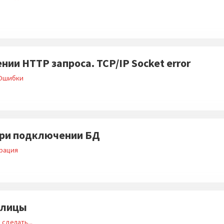
ии HTTP запроса. TCP/IP Socket error
Ошибки
при подключении БД
рация
блицы
 сделать...