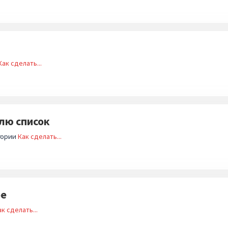
Как сделать...
лю список
гории
Как сделать...
ое
ак сделать...