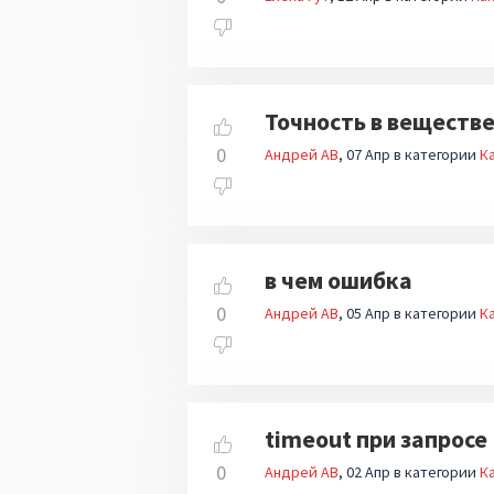
Точность в веществ
0
Андрей АВ
07 Апр
в категории
Ка
в чем ошибка
0
Андрей АВ
05 Апр
в категории
Ка
timeout при запросе
0
Андрей АВ
02 Апр
в категории
Ка