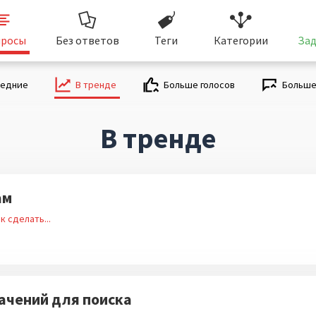
росы
Без ответов
Теги
Категории
Зад
ледние
В тренде
Больше голосов
Больше
В тренде
ам
к сделать...
начений для поиска