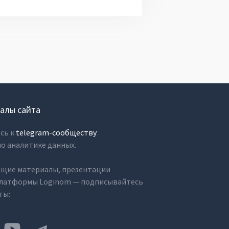
алы сайта
сь к
telegram-сообществу
о аналитике данных.
ющие материалы, презентации
платформы Loginom — подписывайтесь
ты: