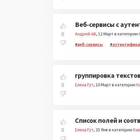
Веб-сервисы с ауте
0
Андрей АВ
12 Март
в категории
веб-сервисы
аутентифик
группировка тексто
0
Елена Гут
10 Март
в категории
К
Список полей и соо
0
Елена Гут
25 Янв
в категории
Как