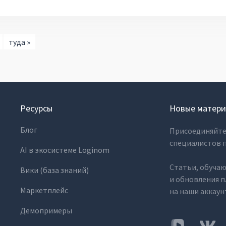
туда »
Ресурсы
Новые матери
Блог
Присоединяйте
специалистов п
AI в экосистеме Loginom
Статьи, обуча
Вики (база знаний)
и обновления 
Маркетплейс
на наши аккаун
Демопримеры