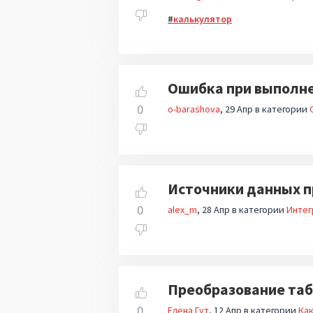
калькулятор
Ошибка при выполнен
0
o-barashova
29 Апр
в категории
Источники данных 
0
alex_m
28 Апр
в категории
Интег
Преобразование та
0
Елена Гут
12 Апр
в категории
Как