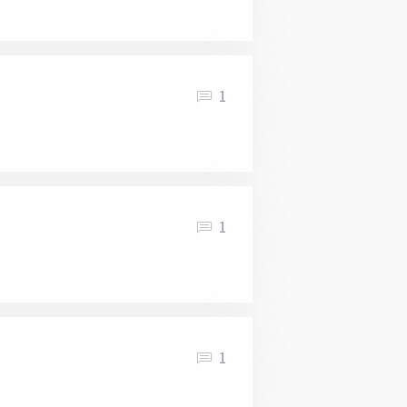
1
1
1