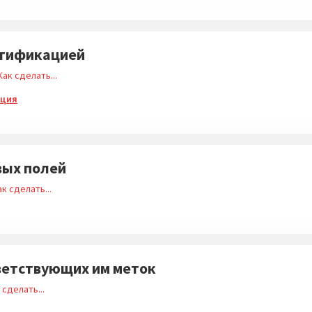
нтификацией
Как сделать...
ация
вых полей
ак сделать...
тветствующих им меток
 сделать...