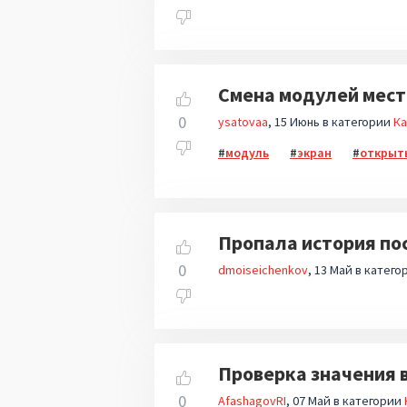
Смена модулей мес
0
ysatovaa
15 Июнь
в категории
Ка
модуль
экран
открыт
Пропала история по
0
dmoiseichenkov
13 Май
в катего
Проверка значения 
0
AfashagovRI
07 Май
в категории