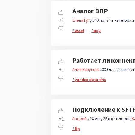
Аналог ВПР
+1
Елена Гут
14 Апр, 24
в категории
excel
впр
Работает ли коннект
+1
Алия Базунова
03 Окт, 22
в кате
yandex datalens
Подключение к SFTP
+1
Андрей.
18 Авг, 22
в категории
К
ftp