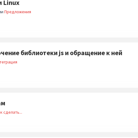
 Linux
ии
Предложения
ение библиотеки js и обращение к ней
теграция
ам
к сделать...