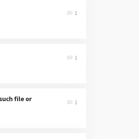
1
1
uch file or
1