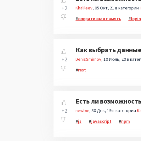
+2
Khalileev
05 Окт, 21
в категории
оперативная память
logi
Как выбрать данные
+2
DenisSmirnov
10 Июль, 20
в кате
rest
Есть ли возможность
+2
newbie
30 Дек, 19
в категории
Ка
js
javascript
npm