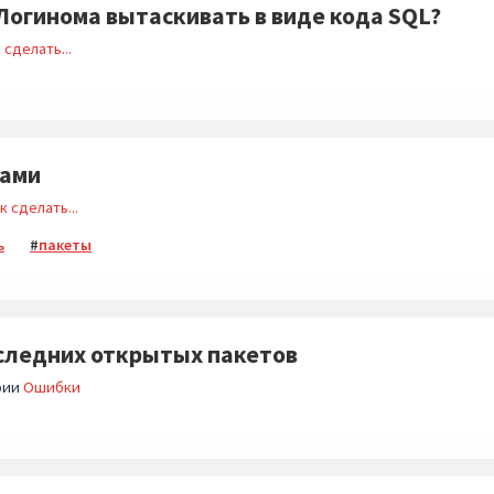
Логинома вытаскивать в виде кода SQL?
 сделать...
тами
к сделать...
ь
пакеты
следних открытых пакетов
рии
Ошибки