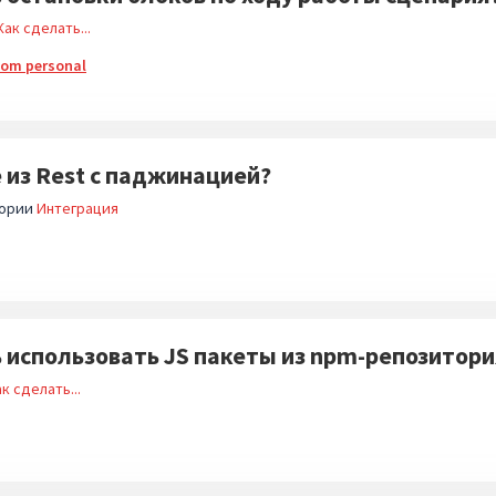
Как сделать...
nom personal
 из Rest с паджинацией?
гории
Интеграция
 использовать JS пакеты из npm-репозитори
к сделать...