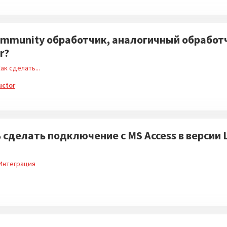
Community обработчик, аналогичный обработ
r?
ак сделать...
uctor
 сделать подключение c MS Access в версии
Интеграция