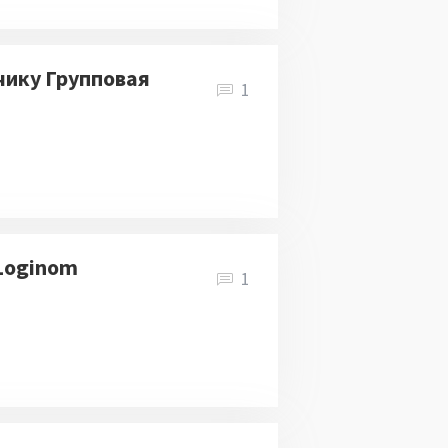
чику Групповая
1
 Loginom
1