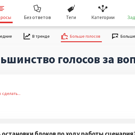
росы
Без ответов
Теги
Категории
Зад
ледние
В тренде
Больше голосов
Больше
ьшинство голосов за во
к сделать...
 остановки блоков по ходу работы сценария