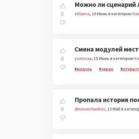
Можно ли сценарий 
0
atitaeva
16 Июнь
в категории
Как
Смена модулей мес
0
ysatovaa
15 Июнь
в категории
Ка
модуль
экран
открыт
Пропала история по
0
dmoiseichenkov
13 Май
в катего