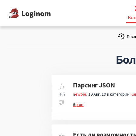
Воп
Пос
Бол
Парсинг JSON
+5
newbie
19 Авг, 19
в категории
Ка
json
Есть ли возможность