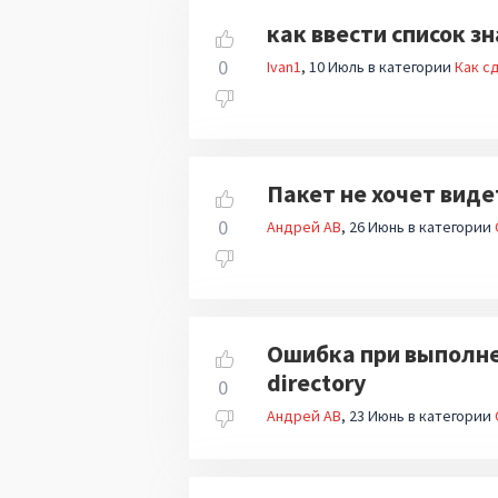
как ввести список з
0
Ivan1
10 Июль
в категории
Как сд
Пакет не хочет виде
0
Андрей АВ
26 Июнь
в категории
Ошибка при выполнени
directory
0
Андрей АВ
23 Июнь
в категории