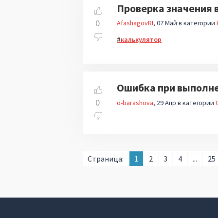
Проверка значения 
0
AfashagovRI
07 Май
в категории
калькулятор
Ошибка при выполнен
0
o-barashova
29 Апр
в категории
Страница:
1
2
3
4
...
25