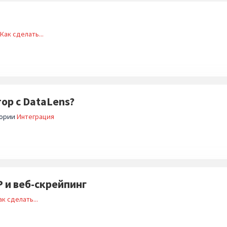
Как сделать...
ор с DataLens?
гории
Интеграция
 и веб-скрейпинг
ак сделать...