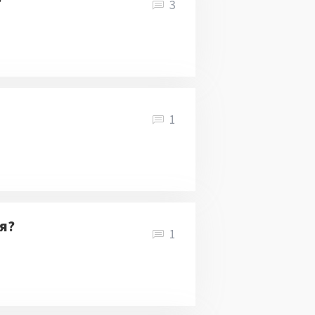
3
1
я?
1