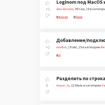
Loginom под MacOS и
+1
alex.doronin
09 Сен, 19
в категор
macos
linux
Добавление/подключ
+1
newbie
19 Авг, 19
в категории
Ин
js
Разделить по строк
0
mayor_m
22 Июль
в категории
Ка