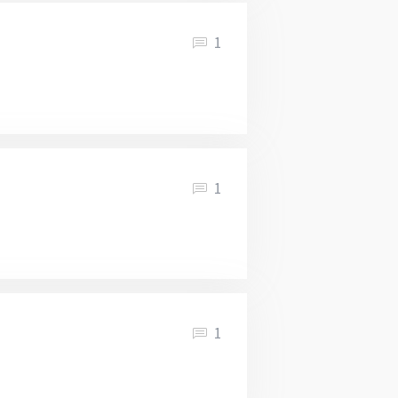
1
1
1