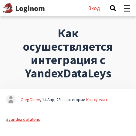
Вход
Как
осушествляется
интеграция с
YandexDataLeys
OlegOlnev
14 Апр, 23
в категории
Как сделать...
yandex datalens