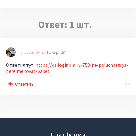
Ответ:
1
шт.
arustamov_s
12 Апр, 23
Ответил тут:
https://qa.loginom.ru/758/ne-poluchaetsya-
pereimenovat-paket
Платформа