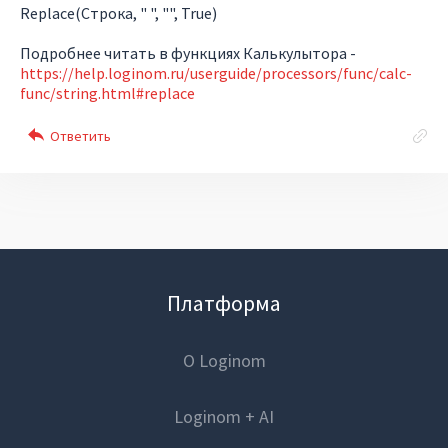
Replace(Строка, " ", "", True)
Подробнее читать в функциях Калькулытора -
https://help.loginom.ru/userguide/processors/func/calc-
func/string.html#replace
Платформа
О Loginom
Loginom + AI