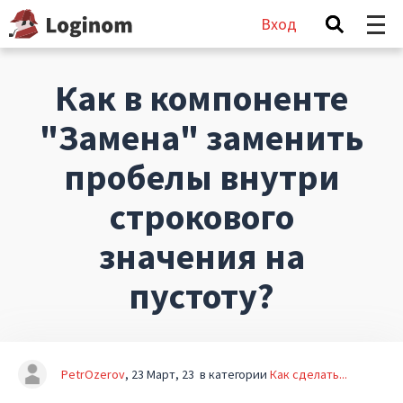
Вход
Как в компоненте
"Замена" заменить
пробелы внутри
строкового
значения на
пустоту?
PetrOzerov
23 Март, 23
в категории
Как сделать...