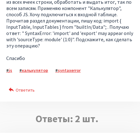
из всех ячеек строки, обработать и выдать итог, так по
всем записям. Применяю компонент "Калькулятор",
способ JS. Хочу подключиться к входной таблице.
Прочитав раздел документации, пишу код: import {
InputTable, InputTables } from "builtIn/Data"; . Получаю
ответ: " SyntaxError: 'import' and 'export' may appear only
with 'sourceType: module' (1:0)". Подскажите, как сделать
эту операцию?
Спасибо
js
калькулятор
syntaxerror
Ответы:
2
шт.