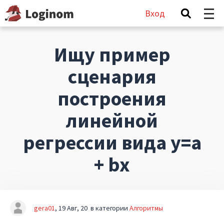
Вход
Ищу пример
сценария
построения
линейной
регрессии вида y=a
+ bx
gera01
19 Авг, 20
в категории
Алгоритмы