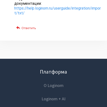
документации:
https://help.loginom.ru/userguide/integration/impor
t/txt/
Платформа
О Loginom
Loginom + AI