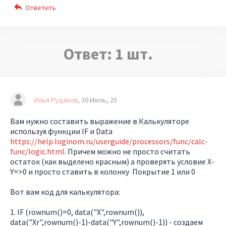
Ответ:
1
шт.
Илья Рудаков
30 Июль, 25
Вам нужно составить выражение в Калькуляторе
используя функции IF и Data
https://help.loginom.ru/userguide/processors/func/calc-
func/logic.html
. Причем можно не просто считать
остаток (как выделено красным) а проверять условие X-
Y=>0 и просто ставить в колонку Покрытие 1 или 0
Вот вам код для калькулятора:
1. IF (rownum()=0, data("X",rownum()),
data("Xr",rownum()-1)-data("Y",rownum()-1)) - создаем