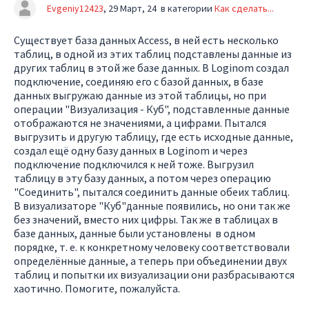
Evgeniy12423
29 Март, 24
в категории
Как сделать...
Существует база данных Access, в ней есть несколько
таблиц, в одной из этих таблиц подставлены данные из
других таблиц в этой же базе данных. В Loginom создал
подключение, соединяю его с базой данных, в базе
данных выгружаю данные из этой таблицы, но при
операции "Визуализация - Куб", подставленные данные
отображаются не значениями, а цифрами. Пытался
выгрузить и другую таблицу, где есть исходные данные,
создал ещё одну базу данных в Loginom и через
подключение подключился к ней тоже. Выгрузил
таблицу в эту базу данных, а потом через операцию
"Соединить", пытался соединить данные обеих таблиц.
В визуализаторе "Куб"данные появились, но они так же
без значений, вместо них цифры. Так же в таблицах в
базе данных, данные были установлены в одном
порядке, т. е. к конкретному человеку соответствовали
определённые данные, а теперь при объединении двух
таблиц и попытки их визуализации они разбрасываются
хаотично. Помогите, пожалуйста.